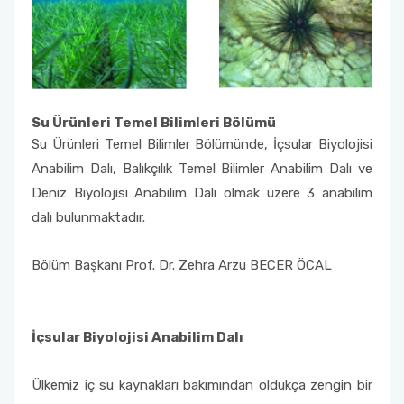
Anketler
Görüş, Öneri ve Şikayet Formu
Su Ürünleri Temel Bilimleri Bölümü
Projeler Patentler ve Ödüller
Su Ürünleri Temel Bilimler Bölümünde, İçsular Biyolojisi
Anabilim Dalı, Balıkçılık Temel Bilimler Anabilim Dalı ve
Deniz Biyolojisi Anabilim Dalı olmak üzere 3 anabilim
dalı bulunmaktadır.
Bölüm Başkanı Prof. Dr. Zehra Arzu BECER ÖCAL
İçsular Biyolojisi Anabilim Dalı
Ülkemiz iç su kaynakları bakımından oldukça zengin bir