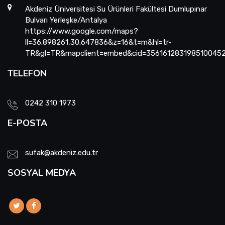
Akdeniz Üniversitesi Su Ürünleri Fakültesi Dumlupınar
Bulvarı Yerleşke/Antalya
https://www.google.com/maps?
ll=36.898261,30.647836&z=16&t=m&hl=tr-
TR&gl=TR&mapclient=embed&cid=356161283198510045
TELEFON
0242 310 1973
E-POSTA
sufak@akdeniz.edu.tr
SOSYAL MEDYA