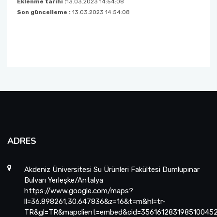
Eklenme tarihi :
13.03.2023 14:54:08
Son güncelleme :
13.03.2023 14:54:08
Anketler
Görüş, Öneri ve Şikayet Formu
Projeler Patentler ve Ödüller
ADRES
Akdeniz Üniversitesi Su Ürünleri Fakültesi Dumlupınar
Bulvarı Yerleşke/Antalya
https://www.google.com/maps?
ll=36.898261,30.647836&z=16&t=m&hl=tr-
TR&gl=TR&mapclient=embed&cid=356161283198510045