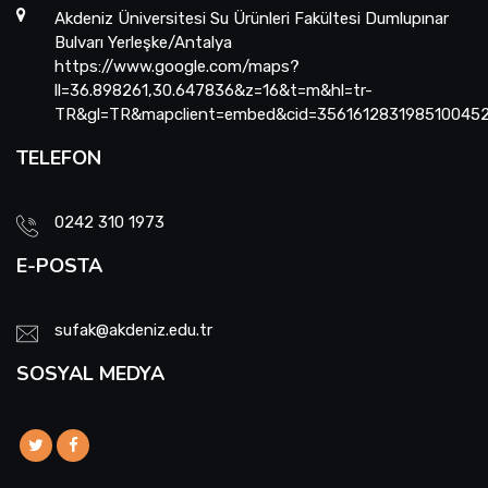
Akdeniz Üniversitesi Su Ürünleri Fakültesi Dumlupınar
Bulvarı Yerleşke/Antalya
https://www.google.com/maps?
ll=36.898261,30.647836&z=16&t=m&hl=tr-
TR&gl=TR&mapclient=embed&cid=356161283198510045
TELEFON
0242 310 1973
E-POSTA
sufak@akdeniz.edu.tr
SOSYAL MEDYA