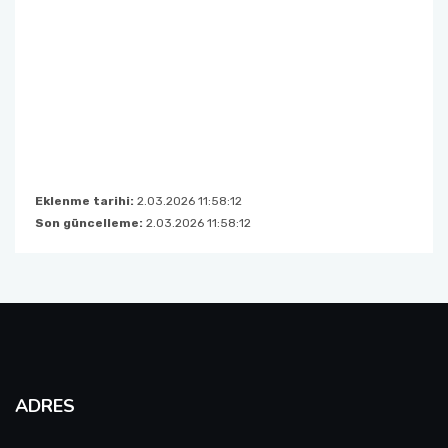
Anketler
Görüş, Öneri ve Şikayet Formu
Projeler Patentler ve Ödüller
Eklenme tarihi:
2.03.2026 11:58:12
Son güncelleme:
2.03.2026 11:58:12
ADRES