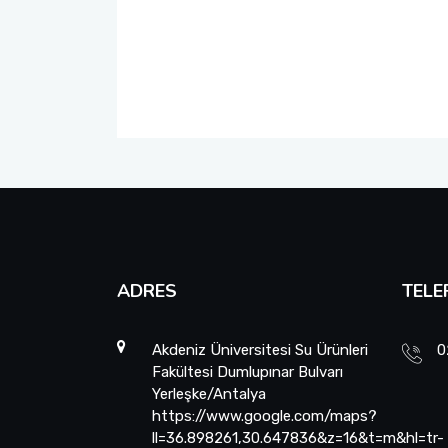
Anketler
Görüş, Öneri ve Şikayet Formu
Projeler Patentler ve Ödüller
ADRES
TELE
Akdeniz Üniversitesi Su Ürünleri
0
Fakültesi Dumlupınar Bulvarı
Yerleşke/Antalya
https://www.google.com/maps?
ll=36.898261,30.647836&z=16&t=m&hl=tr-