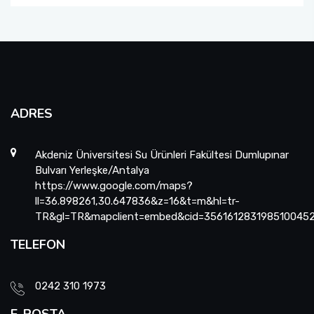
ADRES
Akdeniz Üniversitesi Su Ürünleri Fakültesi Dumlupınar
Bulvarı Yerleşke/Antalya
https://www.google.com/maps?
ll=36.898261,30.647836&z=16&t=m&hl=tr-
TR&gl=TR&mapclient=embed&cid=356161283198510045
TELEFON
0242 310 1973