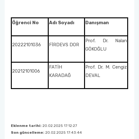
Anketler
Öğrenci No
Adı Soyadı
Danışman
Görüş, Öneri ve Şikayet Formu
Prof. Dr. Nalan
Projeler Patentler ve Ödüller
20222101036
FİRDEVS DOR
GÖKOĞLU
FATİH
Prof. Dr. M. Cengiz
20212101006
KARADAĞ
DEVAL
Eklenme tarihi:
20.02.2025 17:12:27
Son güncelleme:
20.02.2025 17:43:44